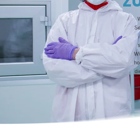
Z
W
Se
Wi
ho
di