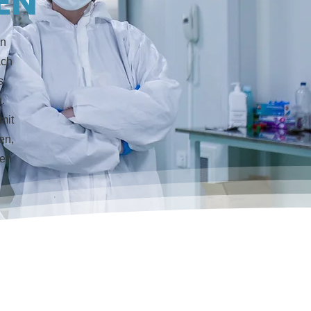
EN
en
ach
s
.
mit
en,
hen