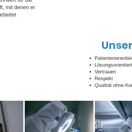
hrwert für die
t, mit denen er
beitet
Unser
Patientenorientie
Lösungsorientier
Vertrauen
Respekt
Qualität ohne K