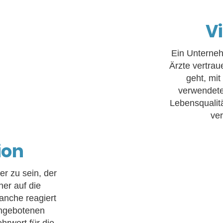
V
Ein Unterne
Ärzte vertra
geht, mit
verwendete
Lebensqualitä
ve
ion
er zu sein, der
her auf die
anche reagiert
angebotenen