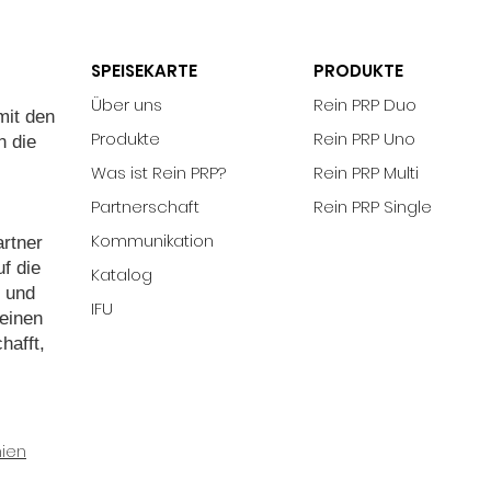
SPEISEKARTE
PRODUKTE
Über uns
Rein PRP Duo
mit den
Produkte
Rein PRP Uno
n die
Was ist Rein PRP?
Rein PRP Multi
Partnerschaft
Rein PRP Single
Kommunikation
rtner
uf die
Katalog
t und
IFU
einen
hafft,
nien