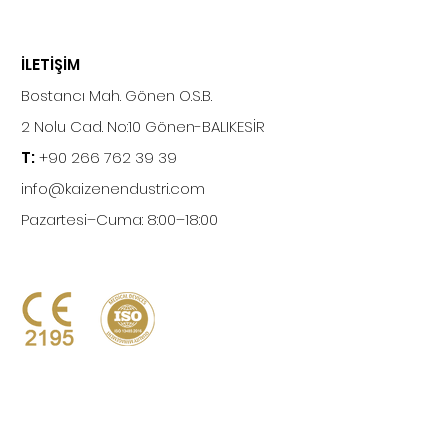
İLETİŞİM
Bostancı Mah. Gönen O.S.B.
2 Nolu Cad. No:10 Gönen-BALIKESİR
T:
+90 266 762 39 39
info@kaizenendustri.com
Pazartesi–Cuma: 8:00–18:00