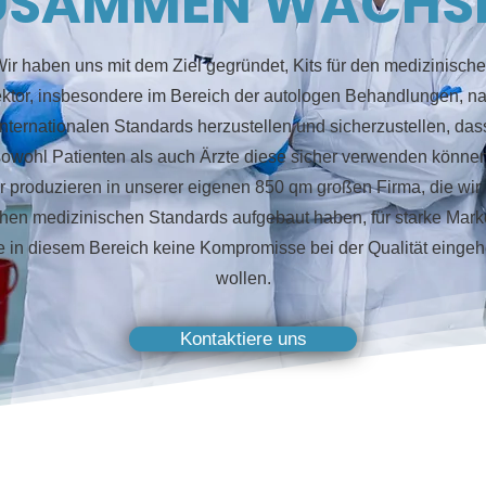
USAMMEN WACHS
ir haben uns mit dem Ziel gegründet, Kits für den medizinisch
ktor, insbesondere im Bereich der autologen Behandlungen, n
internationalen Standards herzustellen und sicherzustellen, das
sowohl Patienten als auch Ärzte diese sicher verwenden können
r produzieren in unserer eigenen 850 qm großen Firma, die wir 
hen medizinischen Standards aufgebaut haben, für starke Mark
e in diesem Bereich keine Kompromisse bei der Qualität einge
wollen.
Kontaktiere uns