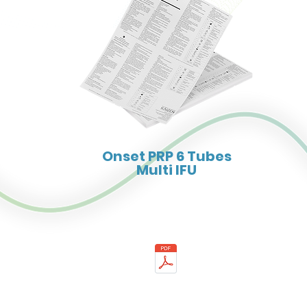
Onset PRP 6 Tubes
Multi IFU