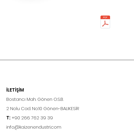
İLETİŞİM
Bostancı Mah. Gönen O.S.B.
2 Nolu Cad. No:10 Gönen-BALIKESİR
T:
+90 266 762 39 39
info@kaizenendustri.com