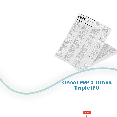
Onset PRP 3 Tubes
Triple IFU