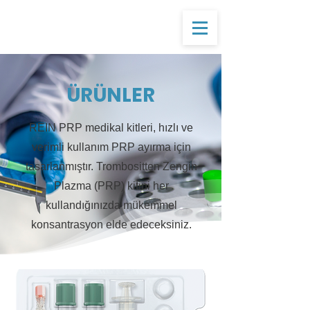
ÜRÜNLER
REIN PRP medikal kitleri, hızlı ve
verimli kullanım PRP ayırma için
tasarlanmıştır. Trombositten Zengin
Plazma (PRP) kitini her
kullandığınızda mükemmel
konsantrasyon elde edeceksiniz.