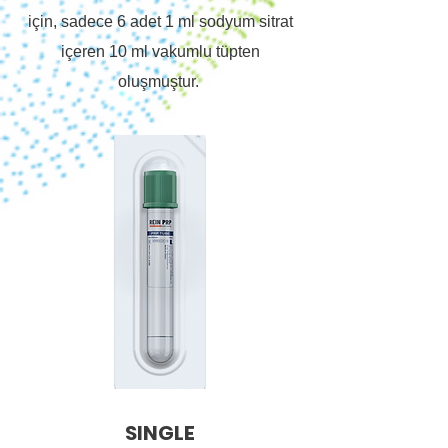
için, sadece 6 adet 1 ml sodyum sitrat
içeren 10 ml vakumlu tüpten
oluşmuştur.
SINGLE