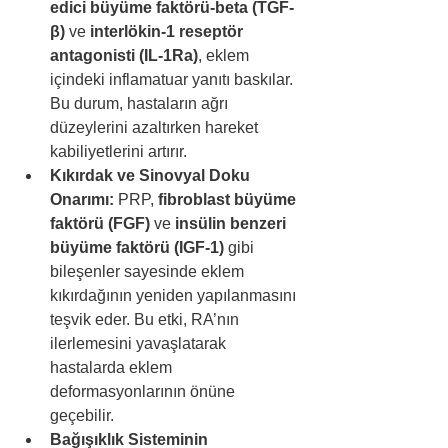
edici büyüme faktörü-beta (TGF-
β)
 ve 
interlökin-1 reseptör 
antagonisti (IL-1Ra)
, eklem 
içindeki inflamatuar yanıtı baskılar. 
Bu durum, hastaların ağrı 
düzeylerini azaltırken hareket 
kabiliyetlerini artırır.
Kıkırdak ve Sinovyal Doku 
Onarımı:
 PRP, 
fibroblast büyüme 
faktörü (FGF)
 ve 
insülin benzeri 
büyüme faktörü (IGF-1)
 gibi 
bileşenler sayesinde eklem 
kıkırdağının yeniden yapılanmasını 
teşvik eder. Bu etki, RA’nın 
ilerlemesini yavaşlatarak 
hastalarda eklem 
deformasyonlarının önüne 
geçebilir.
Bağışıklık Sisteminin 