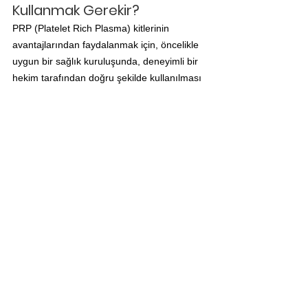
Kullanmak Gerekir?
PRP (Platelet Rich Plasma) kitlerinin 
avantajlarından faydalanmak için, öncelikle 
uygun bir sağlık kuruluşunda, deneyimli bir 
hekim tarafından doğru şekilde kullanılması 
gerekmektedir. Ayrıca, PRP tedavisi 
uygulamadan önce, kişinin sağlık durumu 
ve tedavi amacına uygunluğu mutlaka 
değerlendirilmelidir.
PRP tedavisi genellikle şu adımlarla 
uygulanır:
Kan örneği alınması: PRP tedavisi için 
ilk adım, kişinin kendi kanından bir 
örnek alınmasıdır. Kan örneği, PRP 
kitindeki özel tüplerde toplanır.
Kanın işlenmesi: Kan örneği, PRP 