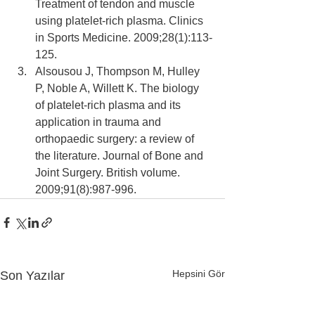
Treatment of tendon and muscle 
using platelet-rich plasma. Clinics 
in Sports Medicine. 2009;28(1):113-
125.
Alsousou J, Thompson M, Hulley 
P, Noble A, Willett K. The biology 
of platelet-rich plasma and its 
application in trauma and 
orthopaedic surgery: a review of 
the literature. Journal of Bone and 
Joint Surgery. British volume. 
2009;91(8):987-996.
Hepsini Gör
Son Yazılar