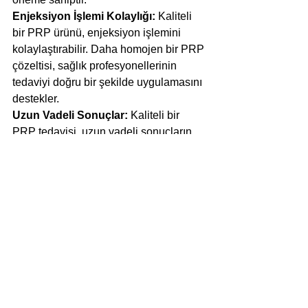
Enjeksiyon İşlemi Kolaylığı: 
Kaliteli 
bir PRP ürünü, enjeksiyon işlemini 
kolaylaştırabilir. Daha homojen bir PRP 
çözeltisi, sağlık profesyonellerinin 
tedaviyi doğru bir şekilde uygulamasını 
destekler.
Uzun Vadeli Sonuçlar: 
Kaliteli bir 
PRP tedavisi, uzun vadeli sonuçların 
iyileştirilmesine katkıda bulunabilir. 
Hasarlı dokunun onarılması ve 
semptomların hafifletilmesi, hastanın 
eklem sağlığını daha uzun süre 
korumasına yardımcı olabilir.
Daha Az Yan Etki: 
Kaliteli bir PRP 
tedavisi, yan etkilerin minimize 
edilmesine yardımcı olabilir. Enjeksiyon 
işlemi sırasında, daha az doku tahrişi 
ve komplikasyon riski olabilir.