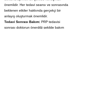
önemlidir. Her tedavi seansı ve sonrasında 
beklenen etkiler hakkında gerçekçi bir 
anlayış oluşturmak önemlidir.
Tedavi Sonrası Bakım: 
PRP tedavisi 
sonrası doktorun önerdiği şekilde bakım 
talimatlarına uymak, tedavinin başarısı için 
önemlidir. Önerilen talimatlara uyarak, saç 
derisinin ve tedavi bölgesinin doğru şekilde 
iyileşmesi sağlanabilir.
Takip Ziyaretleri:
 Doktorun önerdiği takip 
ziyaretlerine düzenli olarak gitmek, tedavinin 
ilerleyişini ve saç dökülmesindeki 
değişiklikleri değerlendirmek açısından 
önemlidir.
PRP saç tedavisi, her bireyde farklı sonuçlar 
verebilir ve etkili olmayabilir. Tedaviyi 
düşünen kişilerin, detaylı bir şekilde 